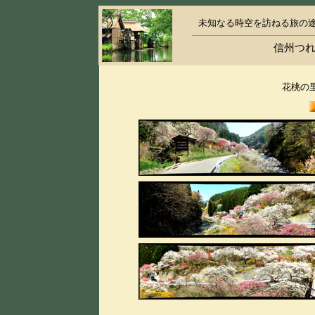
未知なる時空を訪ねる旅の
信州つれ
花桃の里