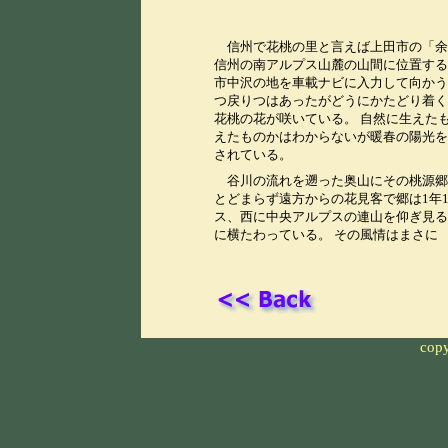
信州で花桃の里と言えば上田市の「余
信州の南アルプス山麓の山間に位置する
市中沢の地を車載ナビに入力して向かう
つ戻りつはあったがどうにかたどり着く
花桃の花が咲いている。 自然に生えた
えたものかはわからないが暖春の陽光を
されている。
谷川の流れを遡った奥山にその桃源郷
とどまらず遠方からの花見客で郷は1年
ス、西に中央アルプスの連山を仰ぎ見る
に横たわっている。 その風情はまさに 
copy